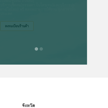
เปลี่ยนจุ๊บลม, ถ่วงล้อ)
บริการเช็คลม(ธรรมดา, ไนโตรเจน)และบริการปะ
ยาง(ใยไหม) ฟรี ตลอดอายุการใช้งาน ทุกสาขาทั่ว
ประเทศ
ลงทะเบียนร้านค้า
จังหวัด