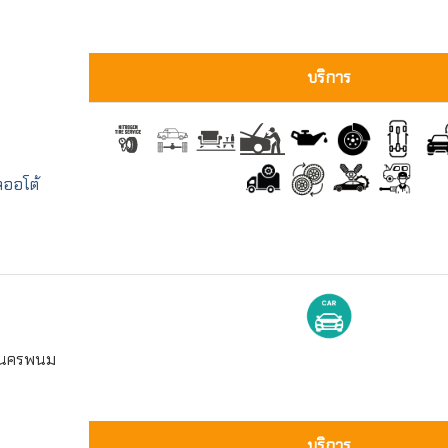
บริการ
ลออโต้
ง นครพนม
บริการ