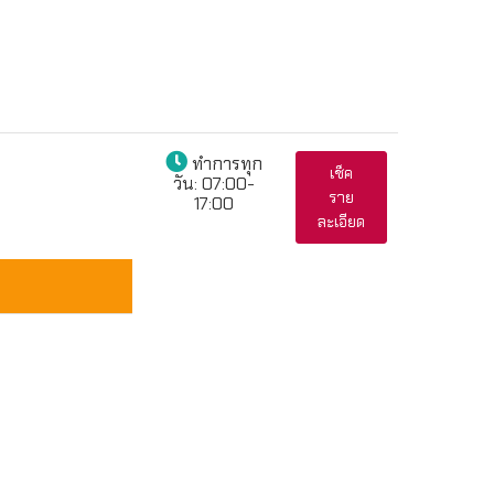
ทำการทุก
เช็ค
วัน:
07:00-
ราย
17:00
ละเอียด