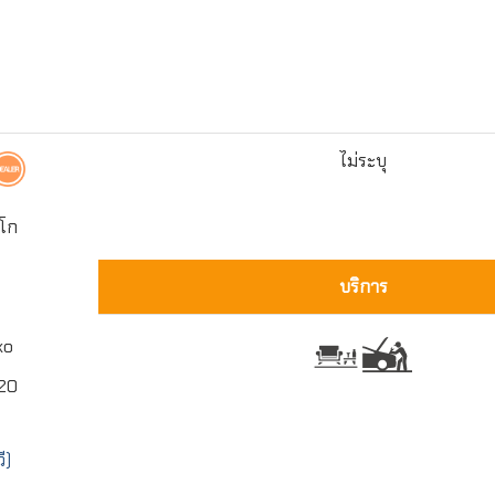
ไม่ระบุ
ะโก
บริการ
ko
20
ี)