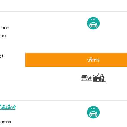
phon
ุมพร
ct,
บริการ
โต้แม็กซ์
utomax