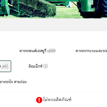
ยางรถยนต์เอสยูวี
ยางรถกระบะและรถต
ร
ล้อแม็กซ์
ยางรถไถ สามร่อง
ไม่พบผลิตภัณฑ์