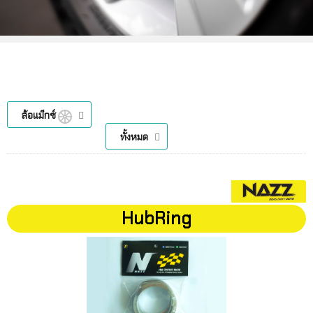
ล้อแม็กซ์
ทั้งหมด
HubRing