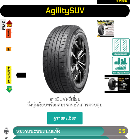
AgilitySUV
ยางSUVพรีเมี่ยม
วิ่งนุ่มเงียบพร้อมสมรรถนะในการควบคุม
ดูรายละเอียด
สมรรถนะบนถนนแห้ง
8.5