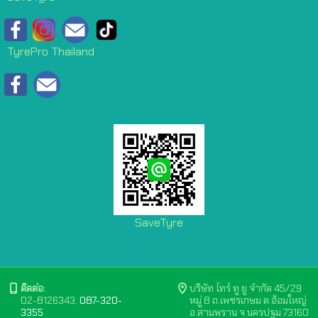
TyrePro Thailand
SaveTyre
ติดต่อ:
บริษัท ไทร์ ทู ยู จำกัด 45/29
02-8126343,
087-320-
หมู่ 8 ถ.เพชรเกษม ต.อ้อมใหญ่
3355
อ.สามพราน จ.นครปฐม 73160