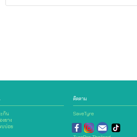
น
ติดตาม
ะกัน
SaveTyre
่องยาง
พบบ่อย